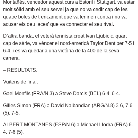
Montañés, vencedor aquest curs a Estoril i Stuttgart, va estar
molt sòlid amb el seu servei ja que no va cedir cap de les
quatre boles de trencament que va tenir en contra i no va
acusar els deu ‘aces’ que va connectar el seu rival.
D’altra banda, el veterà tennista croat Ivan Ljubicic, quart
cap de sèrie, va vèncer el nord-americà Taylor Dent per 7-5 i
6-4, i es va quedar a una victòria de la 400 de la seva
carrera.
– RESULTATS.
Vuitens de final.
Gael Monfils (FRA/N.3) a Steve Darcis (BEL) 6-4, 6-4.
Gilles Simon (FRA) a David Nalbandian (ARG/N.8) 3-6, 7-6
(5), 7-5.
ALBERT MONTAÑÉS (ESP/N.6) a Michael Llodra (FRA) 6-
4, 7-6 (5).