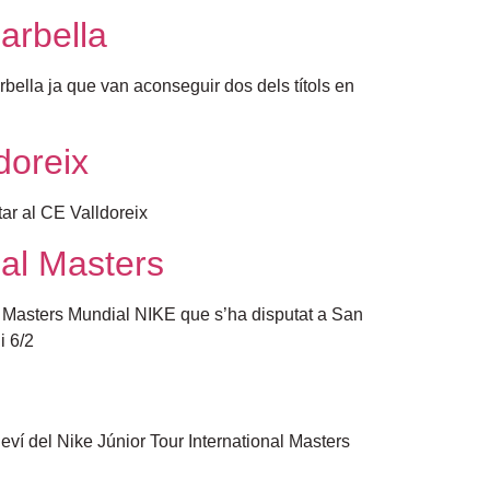
arbella
bella ja que van aconseguir dos dels títols en
doreix
tar al CE Valldoreix
nal Masters
l Masters Mundial NIKE que s’ha disputat a San
i 6/2
leví del Nike Júnior Tour International Masters