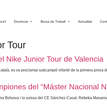
ra't
Docència
Borsa de Treball
Actualitat
Cont
or Tour
del Nike Junior Tour de Valencia
atalà, es va proclamar subcampió infantil de la primera prova 
piones del “Máster Nacional N
iona Bolsova i la suïssa del CE Sánchez-Casal, Rebeka Masaro