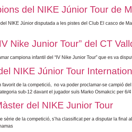
ions del NIKE Júnior Tour de M
 del NIKE Júnior disputada a les pistes del Club El casco de Mar
IV Nike Junior Tour” del CT Vall
amar campiona infantil del “IV Nike Junior Tour” que es va dispu
 del NIKE Júnior Tour Internatio
on favorit de la competició, no va poder proclamar-se campió de
ategoria sub-12 davant el jugador suïs Marko Osmakcic per 6/4 
 Màster del NIKE Junior Tour
sèrie de la competició, s’ha classificat per a disputar la final a
ahamas