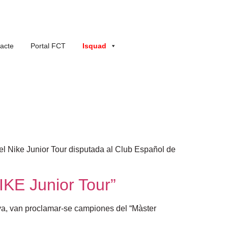
acte
Portal FCT
Isquad
del Nike Junior Tour disputada al Club Español de
IKE Junior Tour”
va, van proclamar-se campiones del “Màster