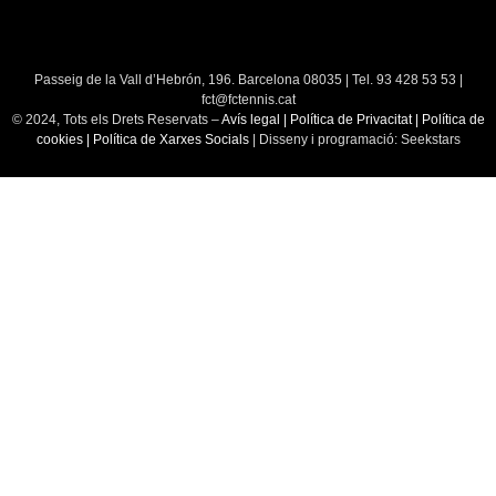
Passeig de la Vall d’Hebrón, 196. Barcelona 08035 | Tel. 93 428 53 53 |
fct@fctennis.cat
© 2024, Tots els Drets Reservats –
Avís legal
|
Política de Privacitat
|
Política de
cookies
|
Política de Xarxes Socials
| Disseny i programació: Seekstars