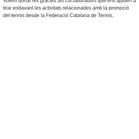
Volem donar les gràcies als col.laboradors que ens ajuden a
tirar endavant les activitats relacionades amb la promoció
del tennis desde la Federació Catalana de Tennis.