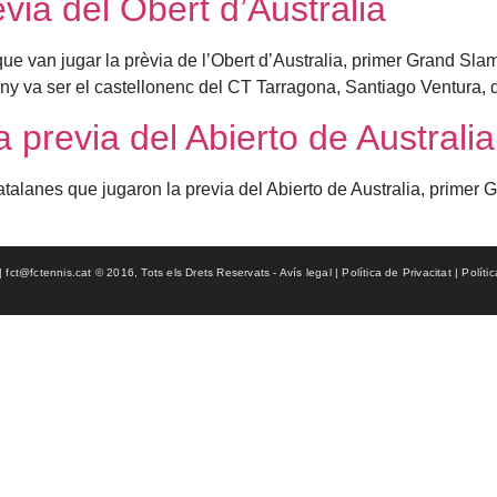
via del Obert d’Australia
ue van jugar la prèvia de l’Obert d’Australia, primer Grand Slam
uny va ser el castellonenc del CT Tarragona, Santiago Ventura, 
 previa del Abierto de Australia
alanes que jugaron la previa del Abierto de Australia, primer G
ct@fctennis.cat © 2016, Tots els Drets Reservats - Avís legal | Política de Privacitat | Políti