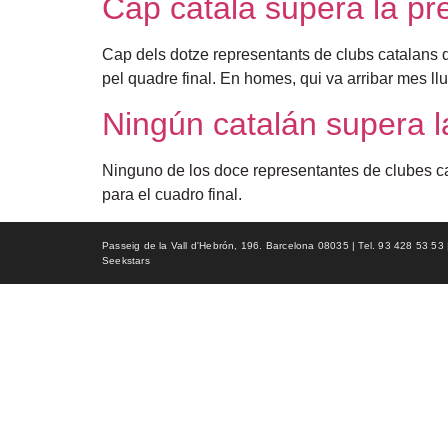
Cap català supera la prè
Cap dels dotze representants de clubs catalans q
pel quadre final. En homes, qui va arribar mes ll
Ningún catalán supera la
Ninguno de los doce representantes de clubes cat
para el cuadro final.
Passeig de la Vall d'Hebrón, 196. Barcelona 08035 | Tel. 93 428 53 53 | f
Seekstars