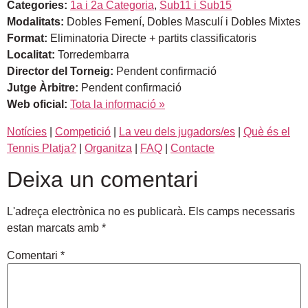
Categories:
1a i 2a Categoria
,
Sub11 i Sub15
Modalitats:
Dobles Femení, Dobles Masculí i Dobles Mixtes
Format:
Eliminatoria Directe + partits classificatoris
Localitat:
Torredembarra
Director del Torneig:
Pendent confirmació
Jutge Àrbitre:
Pendent confirmació
Web oficial:
Tota la informació »
Notícies
|
Competició
|
La veu dels jugadors/es
|
Què és el
Tennis Platja?
|
Organitza
|
FAQ
|
Contacte
Deixa un comentari
L'adreça electrònica no es publicarà.
Els camps necessaris
estan marcats amb
*
Comentari
*