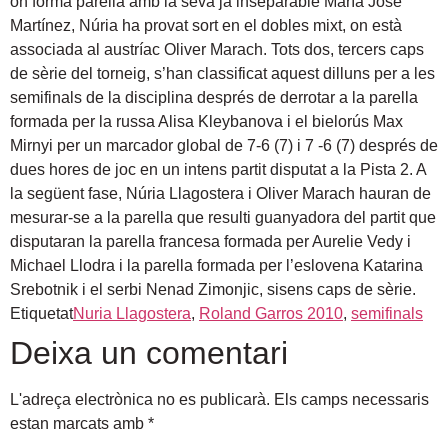
on forma parella amb la seva ja inseparable María José
Martínez, Núria ha provat sort en el dobles mixt, on està
associada al austríac Oliver Marach. Tots dos, tercers caps
de sèrie del torneig, s’han classificat aquest dilluns per a les
semifinals de la disciplina després de derrotar a la parella
formada per la russa Alisa Kleybanova i el bielorús Max
Mirnyi per un marcador global de 7-6 (7) i 7 -6 (7) després de
dues hores de joc en un intens partit disputat a la Pista 2. A
la següent fase, Núria Llagostera i Oliver Marach hauran de
mesurar-se a la parella que resulti guanyadora del partit que
disputaran la parella francesa formada per Aurelie Vedy i
Michael Llodra i la parella formada per l’eslovena Katarina
Srebotnik i el serbi Nenad Zimonjic, sisens caps de sèrie.
Etiquetat
Nuria Llagostera
,
Roland Garros 2010
,
semifinals
Deixa un comentari
L'adreça electrònica no es publicarà.
Els camps necessaris
estan marcats amb
*