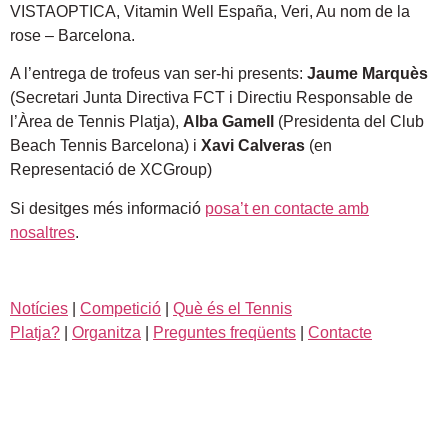
VISTAOPTICA, Vitamin Well España, Veri, Au nom de la
rose – Barcelona.
A l’entrega de trofeus van ser-hi presents:
Jaume Marquès
(Secretari Junta Directiva FCT i Directiu Responsable de
l’Àrea de Tennis Platja),
Alba Gamell
(Presidenta del Club
Beach Tennis Barcelona) i
Xavi Calveras
(en
Representació de XCGroup)
Si desitges més informació
posa’t en contacte amb
nosaltres
.
Notícies
|
Competició
|
Què és el Tennis
Platja?
|
Organitza
|
Preguntes freqüents
|
Contacte