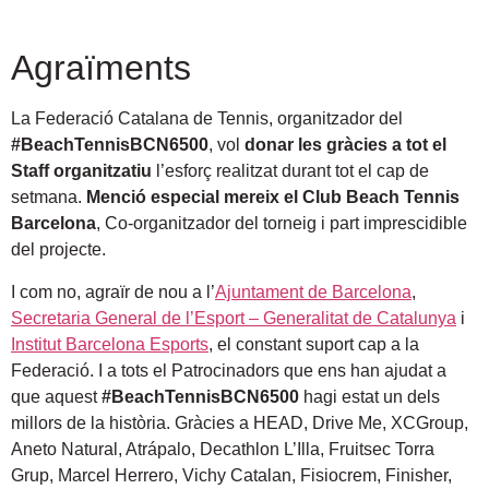
Agraïments
La Federació Catalana de Tennis, organitzador del
#BeachTennisBCN6500
, vol
donar les gràcies a tot el
Staff organitzatiu
l’esforç realitzat durant tot el cap de
setmana.
Menció especial mereix el Club Beach Tennis
Barcelona
, Co-organitzador del torneig i part imprescidible
del projecte.
I com no, agraïr de nou a l’
Ajuntament de Barcelona
,
Secretaria General de l’Esport – Generalitat de Catalunya
i
Institut Barcelona Esports
, el constant suport cap a la
Federació. I a tots el Patrocinadors que ens han ajudat a
que aquest
#BeachTennisBCN6500
hagi estat un dels
millors de la història. Gràcies a HEAD, Drive Me, XCGroup,
Aneto Natural, Atrápalo, Decathlon L’Illa, Fruitsec Torra
Grup, Marcel Herrero, Vichy Catalan, Fisiocrem, Finisher,