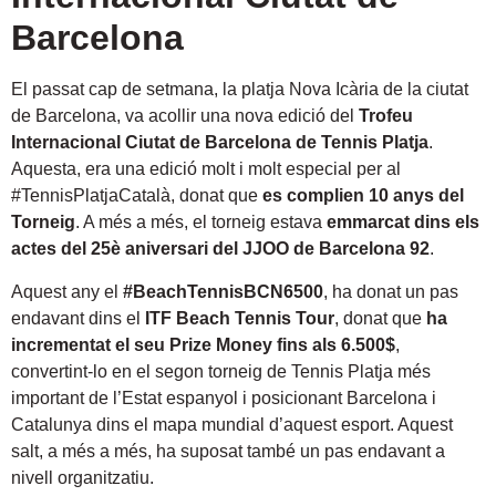
Barcelona
El passat cap de setmana, la platja Nova Icària de la ciutat
de Barcelona, va acollir una nova edició del
Trofeu
Internacional Ciutat de Barcelona de Tennis Platja
.
Aquesta, era una edició molt i molt especial per al
#TennisPlatjaCatalà, donat que
es complien 10 anys del
Torneig
. A més a més, el torneig estava
emmarcat dins els
actes del 25è aniversari del JJOO de Barcelona 92
.
Aquest any el
#BeachTennisBCN6500
, ha donat un pas
endavant dins el
ITF Beach Tennis Tour
, donat que
ha
incrementat el seu Prize Money fins als 6.500$
,
convertint-lo en el segon torneig de Tennis Platja més
important de l’Estat espanyol i posicionant Barcelona i
Catalunya dins el mapa mundial d’aquest esport. Aquest
salt, a més a més, ha suposat també un pas endavant a
nivell organitzatiu.