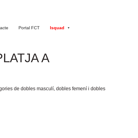
acte
Portal FCT
Isquad
LATJA A
gories de dobles masculí, dobles femení i dobles