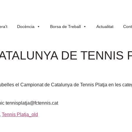
ra't
Docència
Borsa de Treball
Actualitat
Cont
ATALUNYA DE TENNIS P
ubelles el Campionat de Catalunya de Tennis Platja en les cate
nic tennisplatja@fctennis.cat
,
Tennis Platja_old