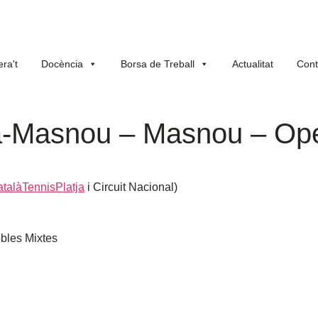
ra't
Docència
Borsa de Treball
Actualitat
Cont
a-Masnou – Masnou – Op
atalàTennisPlatja
i Circuit Nacional)
bles Mixtes