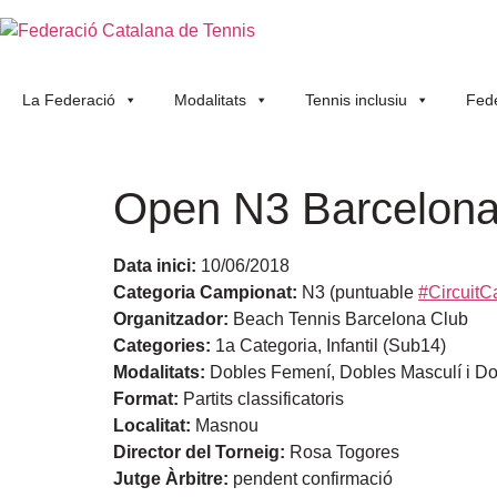
La Federació
Modalitats
Tennis inclusiu
Fede
Open N3 Barcelon
Data inici:
10/06/2018
Categoria Campionat:
N3 (puntuable
#CircuitC
Organitzador:
Beach Tennis Barcelona Club
Categories:
1a Categoria, Infantil (Sub14)
Modalitats:
Dobles Femení, Dobles Masculí i Do
Format:
Partits classificatoris
Localitat:
Masnou
Director del Torneig:
Rosa Togores
Jutge Àrbitre:
pendent confirmació