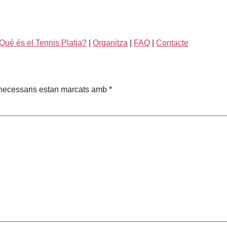
Què és el Tennis Platja?
|
Organitza
|
FAQ
|
Contacte
necessaris estan marcats amb
*