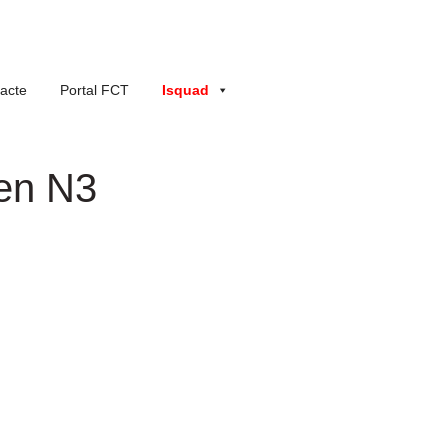
acte
Portal FCT
Isquad
en N3