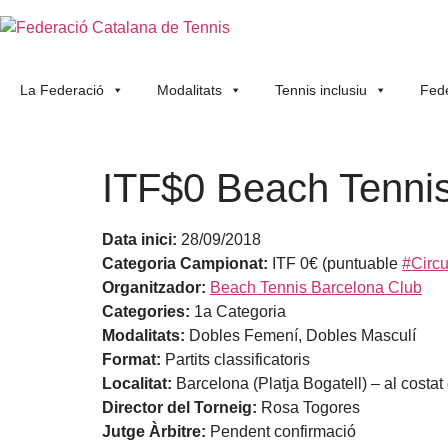
La Federació
Modalitats
Tennis inclusiu
Fede
ITF$0 Beach Tennis
Data inici:
28/09/2018
Categoria Campionat:
ITF 0€ (puntuable
#Circu
Organitzador:
Beach Tennis Barcelona Club
Categories:
1a Categoria
Modalitats:
Dobles Femení, Dobles Masculí
Format:
Partits classificatoris
Localitat:
Barcelona (Platja Bogatell) – al costat
Director del Torneig:
Rosa Togores
Jutge Àrbitre:
Pendent confirmació