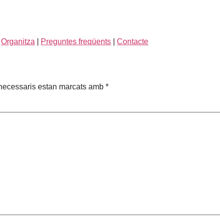
|
Organitza
|
Preguntes freqüents
|
Contacte
necessaris estan marcats amb
*