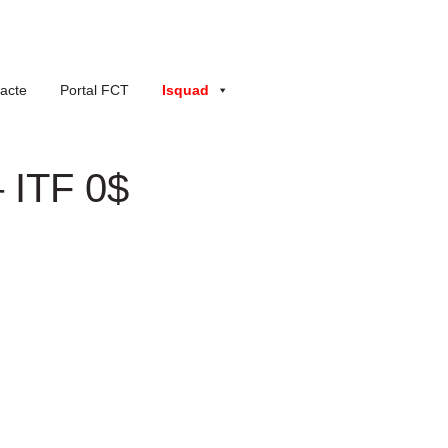
acte
Portal FCT
Isquad
 ITF 0$