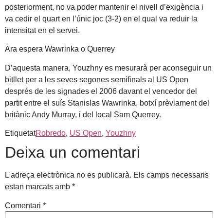
posteriorment, no va poder mantenir el nivell d’exigència i
va cedir el quart en l’únic joc (3-2) en el qual va reduir la
intensitat en el servei.
Ara espera Wawrinka o Querrey
D’aquesta manera, Youzhny es mesurarà per aconseguir un
bitllet per a les seves segones semifinals al US Open
després de les signades el 2006 davant el vencedor del
partit entre el suís Stanislas Wawrinka, botxí prèviament del
britànic Andy Murray, i del local Sam Querrey.
Etiquetat
Robredo
,
US Open
,
Youzhny
Deixa un comentari
L'adreça electrònica no es publicarà.
Els camps necessaris
estan marcats amb
*
Comentari
*