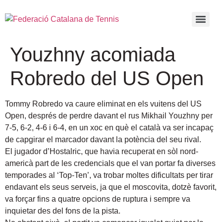
Youzhny acomiada
Robredo del US Open
Tommy Robredo va caure eliminat en els vuitens del US
Open, després de perdre davant el rus Mikhail Youzhny per
7-5, 6-2, 4-6 i 6-4, en un xoc en què el català va ser incapaç
de capgirar el marcador davant la potència del seu rival.
El jugador d’Hostalric, que havia recuperat en sòl nord-
americà part de les credencials que el van portar fa diverses
temporades al ‘Top-Ten’, va trobar moltes dificultats per tirar
endavant els seus serveis, ja que el moscovita, dotzè favorit,
va forçar fins a quatre opcions de ruptura i sempre va
inquietar des del fons de la pista.