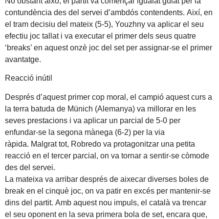
No obstant això, el partit va començar igualat guiat per la
contundència des del servei d’ambdós contendents. Així, en
el tram decisiu del mateix (5-5), Youzhny va aplicar el seu
efectiu joc tallat i va executar el primer dels seus quatre
‘breaks’ en aquest onzè joc del set per assignar-se el primer
avantatge.
Reacció inútil
Després d’aquest primer cop moral, el campió aquest curs a
la terra batuda de Münich (Alemanya) va millorar en les
seves prestacions i va aplicar un parcial de 5-0 per
enfundar-se la segona mànega (6-2) per la via
ràpida. Malgrat tot, Robredo va protagonitzar una petita
reacció en el tercer parcial, on va tornar a sentir-se còmode
des del servei.
La mateixa va arribar després de aixecar diverses boles de
break en el cinquè joc, on va patir en excés per mantenir-se
dins del partit. Amb aquest nou impuls, el català va trencar
el seu oponent en la seva primera bola de set, encara que,