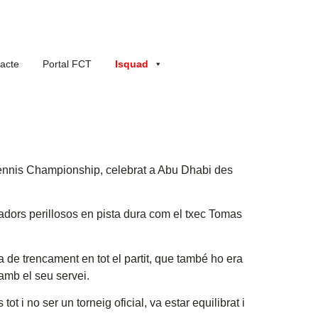
acte
Portal FCT
Isquad
Tennis Championship, celebrat a Abu Dhabi des
gadors perillosos en pista dura com el txec Tomas
 de trencament en tot el partit, que també ho era
amb el seu servei.
tot i no ser un torneig oficial, va estar equilibrat i