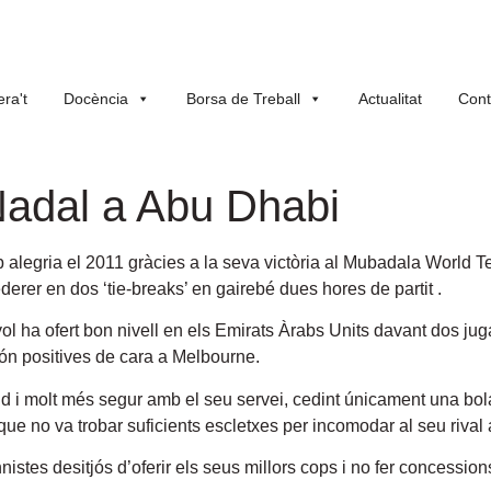
ra't
Docència
Borsa de Treball
Actualitat
Cont
 Nadal a Abu Dhabi
alegria el 2011 gràcies a la seva victòria al Mubadala World 
erer en dos ‘tie-breaks’ en gairebé dues hores de partit .
yol ha ofert bon nivell en els Emirats Àrabs Units davant dos ju
són positives de cara a Melbourne.
d i molt més segur amb el seu servei, cedint únicament una bola
ue no va trobar suficients escletxes per incomodar al seu rival 
nistes desitjós d’oferir els seus millors cops i no fer concessions 