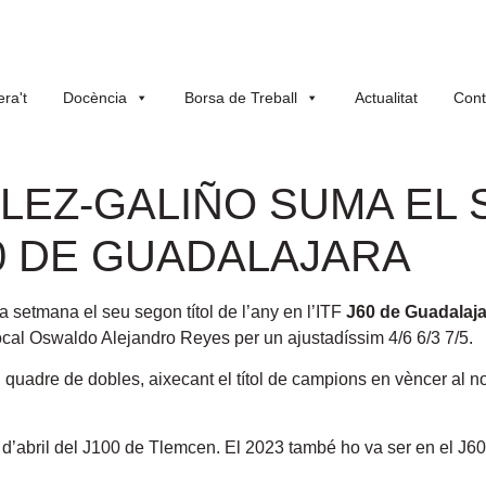
ra't
Docència
Borsa de Treball
Actualitat
Cont
LEZ-GALIÑO SUMA EL 
J60 DE GUADALAJARA
 setmana el seu segon títol de l’any en l’ITF
J60 de Guadalaja
 local Oswaldo Alejandro Reyes per un ajustadíssim 4/6 6/3 7/5.
l quadre de dobles, aixecant el títol de campions en vèncer al 
’abril del J100 de Tlemcen. El 2023 també ho va ser en el J60 d