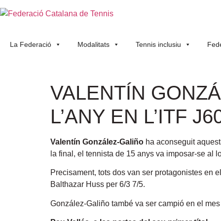
La Federació
Modalitats
Tennis inclusiu
Fede
VALENTÍN GONZÁ
L’ANY EN L’ITF 
Valentín González-Galiño
ha aconseguit aquesta
la final, el tennista de 15 anys va imposar-se al
Precisament, tots dos van ser protagonistes en e
Balthazar Huss per 6/3 7/5.
González-Galiño també va ser campió en el mes d