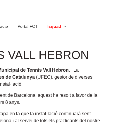
acte
Portal FCT
Isquad
IS VALL HEBRON
Municipal de Tennis Vall Hebron
. La
es de Catalunya
(UFEC), gestor de diverses
nstal·lació.
ment de Barcelona, aquest ha resolt a favor de la
rs 8 anys.
apa en la que la instal·lació continuarà sent
lona i al servei de tots els practicants del nostre