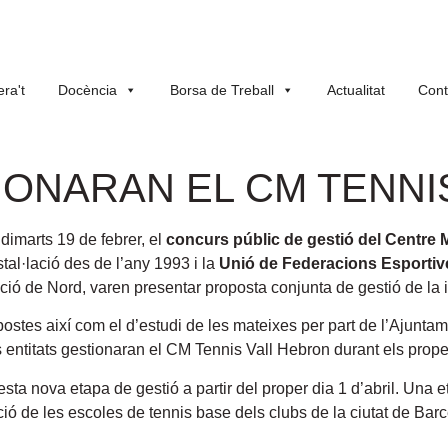
ra't
Docència
Borsa de Treball
Actualitat
Cont
TIONARAN EL CM TENN
dimarts 19 de febrer, el
concurs públic de gestió del Centre 
stal·lació des de l’any 1993 i la
Unió de Federacions Esportiv
ció de Nord, varen presentar proposta conjunta de gestió de la i
postes així com el d’estudi de les mateixes per part de l’Ajunta
titats gestionaran el CM Tennis Vall Hebron durant els prope
a nova etapa de gestió a partir del proper dia 1 d’abril. Una et
ció de les escoles de tennis base dels clubs de la ciutat de Barce