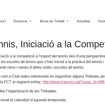
ra't
Docència
Borsa de Treball
Actualitat
Cont
nis, Iniciació a la Compe
ciació a la competició a l’esport del tennis des d’una perspectiv
les escoles de tennis que s’han iniciat a la pràctica del tennis i
 amb nens i nenes d’altres clubs i escoles de tennis.
í com a Club esteu interessats en organitzar alguna Trobada, per 
 la FCT al següent enllaç:
http://www.fctennis.cat/?page_id=996
bre l’organització de les Trobades.
cionat el calendari d’aquesta temporada.