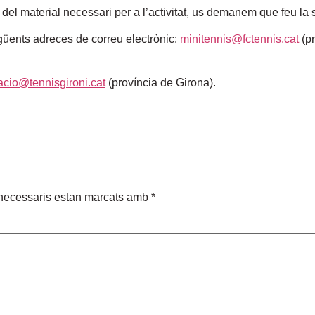
el material necessari per a l’activitat, us demanem que feu la s
güents adreces de correu electrònic:
minitennis@fctennis.cat
(p
cacio@tennisgironi.cat
(província de Girona).
necessaris estan marcats amb
*