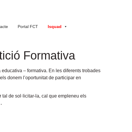
acte
Portal FCT
Isquad
tició Formativa
a educativa – formativa
. En les diferents trobades
 els donem l’oportunitat de participar en
tal de sol·licitar-la, cal que empleneu els
.