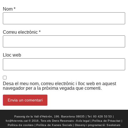
Nom
*
Correu electrònic
*
Lloc web
Desa el meu nom, correu electrònic i lloc web en aquest
navegador per a la pròxima vegada que comenti.
Passeig de la Vall d'Hebrón, 196. Barcelona 08035 | Tel. 93 428 53 53 |
fct@fctennis.cat © 2016, Tots els Drets Reservats - Avís legal | Política de Privacitat |
Política de cookies | Política de Xarxes Socials | Disseny i programació: Seekstars