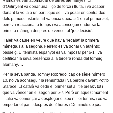
Ramos es van acomiadar de terres alemanyes. El
d’Ontinyent va donar una lliçó de força i lluita, i va acabar
donant la volta a un partit que se li va posar en contra des
dels primers instants. El valencià queia 5-1 en el primer set,
però va reaccionar a temps i va aconseguir endur-se la
primera mànega després de vèncer al ‘joc decisiu’.
Hajek va caure en veure que havia ‘regalat’ la primera
mànega, i a la segona, Ferrero es va donar un autèntic
passeig. El tennista espanyol es va imposar per 6-1 i va
certificar la seva presència a la tercera ronda del torneig
alemany….
Per la seva banda, Tommy Robredo, cap de sèrie número
10, no va aconseguir la remuntada i va perdre davant Potito
Starace. El català va cedir el primer set al ‘tie break’, tot i
que va vèncer en el segon per 5-7. Però en aquest moment
l’italià va començar a desplegar el seu millor tennis, i es va
emportar el partit després de 2 hores i 13 minuts de joc.