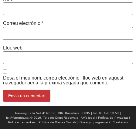
Correu electrònic
*
Lloc web
Desa el meu nom, correu electrònic i lloc web en aquest
navegador per a la pròxima vegada que comenti.
Passeig de la Vall d'Hebrón, 196. Barcelona 08035 | Tel. 93 428 53 53 |
fct@fctennis.cat © 2016, Tots els Drets Reservats - Avís legal | Política de Privacitat |
Política de cookies | Política de Xarxes Socials | Disseny i programació: Seekstars