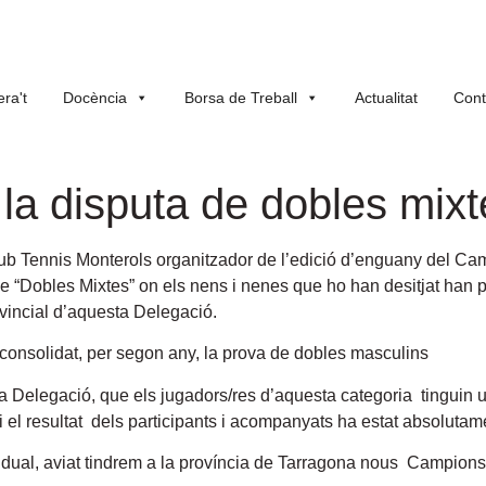
ra't
Docència
Borsa de Treball
Actualitat
Cont
la disputa de dobles mixte
b Tennis Monterols organitzador de l’edició d’enguany del Cam
de “Dobles Mixtes”
on els nens i nenes que ho han desitjat han 
vincial d’aquesta Delegació.
onsolidat, per segon any, la prova de dobles masculins
 Delegació, que els jugadors/res d’aquesta categoria tinguin u
el resultat dels participants i acompanyats ha estat absolutame
idual, aviat tindrem a la província de Tarragona nous Campions 