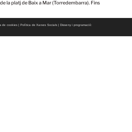
 de la platj de Baix a Mar (Torredembarra). Fins
ca de cookies | Política de Xarxes Socials | Disseny i programació: