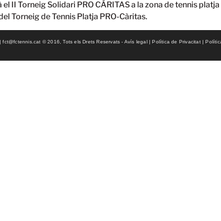
 el II Torneig Solidari PRO CÁRITAS a la zona de tennis platja
 del Torneig de Tennis Platja PRO-Càritas.
ct@fctennis.cat © 2016, Tots els Drets Reservats - Avís legal | Política de Privacitat | Políti