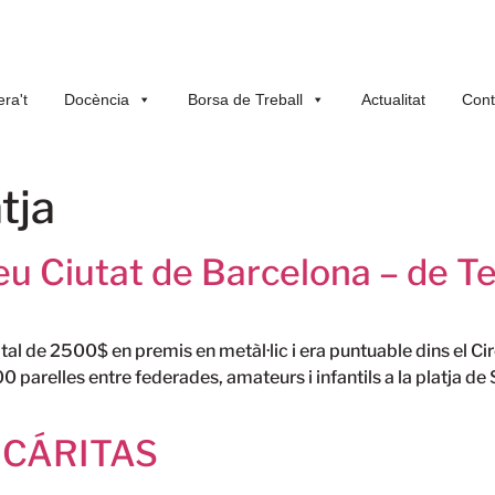
ra't
Docència
Borsa de Treball
Actualitat
Cont
tja
u Ciutat de Barcelona – de Ten
tal de 2500$ en premis en metàl·lic i era puntuable dins el Cir
0 parelles entre federades, amateurs i infantils a la platja 
RO CÁRITAS