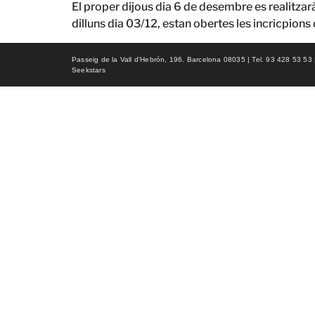
El proper dijous dia 6 de desembre es realitzarà
dilluns dia 03/12, estan obertes les incricpions
Passeig de la Vall d'Hebrón, 196. Barcelona 08035 | Tel. 93 428 53 53 | f
Seekstars