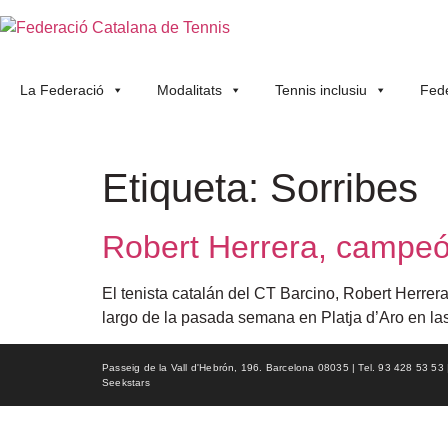
La Federació
Modalitats
Tennis inclusiu
Fede
Etiqueta:
Sorribes
Robert Herrera, campeó
El tenista catalán del CT Barcino, Robert Herrera
largo de la pasada semana en Platja d’Aro en las
Passeig de la Vall d'Hebrón, 196. Barcelona 08035 | Tel. 93 428 53 53 | f
Seekstars