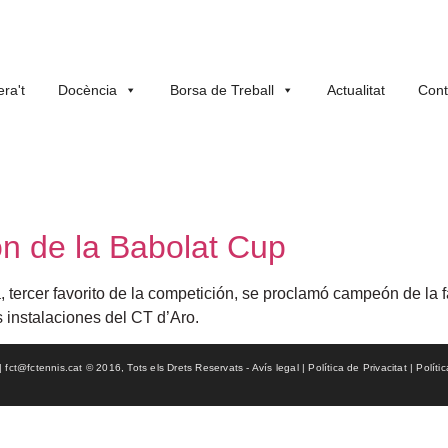
ra't
Docència
Borsa de Treball
Actualitat
Cont
n de la Babolat Cup
, tercer favorito de la competición, se proclamó campeón de la f
 instalaciones del CT d’Aro.
ct@fctennis.cat © 2016, Tots els Drets Reservats - Avís legal | Política de Privacitat | Políti