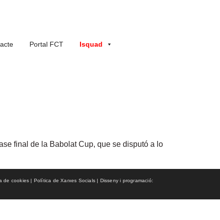
acte
Portal FCT
Isquad
ase final de la Babolat Cup, que se disputó a lo
ca de cookies | Política de Xarxes Socials | Disseny i programació: