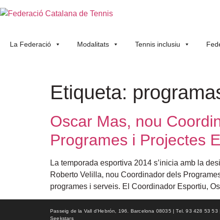
La Federació
Modalitats
Tennis inclusiu
Fede
Etiqueta:
programa
Oscar Mas, nou Coordina
Programes i Projectes E
La temporada esportiva 2014 s’inicia amb la des
Roberto Velilla, nou Coordinador dels Programes i
programes i serveis. El Coordinador Esportiu, Os
Passeig de la Vall d'Hebrón, 196. Barcelona 08035 | Tel. 93 428 53 53 | f
Seekstars