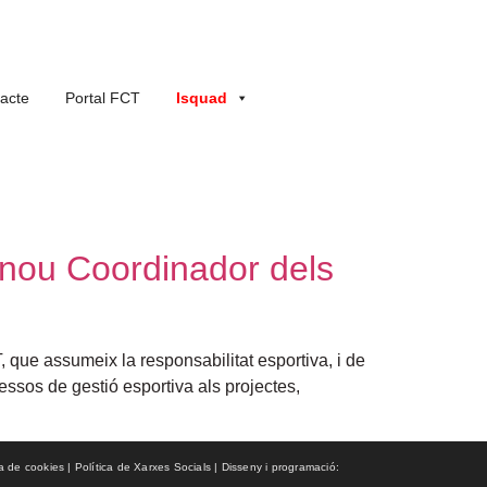
acte
Portal FCT
Isquad
 nou Coordinador dels
que assumeix la responsabilitat esportiva, i de
essos de gestió esportiva als projectes,
ca de cookies | Política de Xarxes Socials | Disseny i programació: