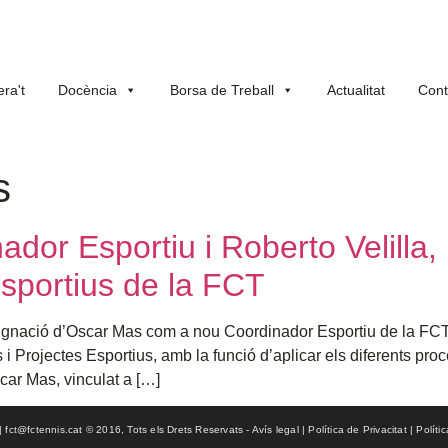
ra't
Docència
Borsa de Treball
Actualitat
Cont
s
dor Esportiu i Roberto Velilla,
sportius de la FCT
ignació d’Oscar Mas com a nou Coordinador Esportiu de la FCT, 
 Projectes Esportius, amb la funció d’aplicar els diferents proc
car Mas, vinculat a […]
ct@fctennis.cat © 2016, Tots els Drets Reservats - Avís legal | Política de Privacitat | Políti