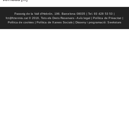
Passeig de la Vall d'Hebrón, 196. Barcelona 08035 | Tel. 93 428 53 53 |
fct@fctennis.cat © 2016, Tots els Drets Reservats - Avís legal | Política de Privacitat |
Política de cookies | Política de Xarxes Socials | Disseny i programació: Seekstars