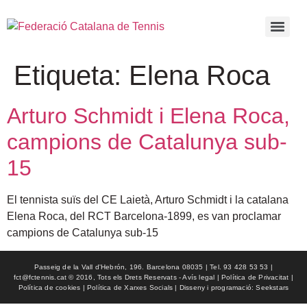
Etiqueta:
Elena Roca
Arturo Schmidt i Elena Roca,
campions de Catalunya sub-
15
El tennista suïs del CE Laietà, Arturo Schmidt i la catalana
Elena Roca, del RCT Barcelona-1899, es van proclamar
campions de Catalunya sub-15
Passeig de la Vall d'Hebrón, 196. Barcelona 08035 | Tel. 93 428 53 53 |
fct@fctennis.cat © 2016, Tots els Drets Reservats - Avís legal | Política de Privacitat |
Política de cookies | Política de Xarxes Socials | Disseny i programació: Seekstars