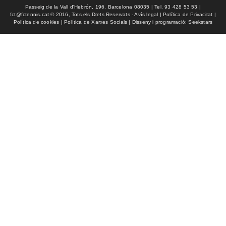
Passeig de la Vall d'Hebrón, 196. Barcelona 08035 | Tel. 93 428 53 53 |
fct@fctennis.cat © 2016, Tots els Drets Reservats - Avís legal | Política de Privacitat |
Política de cookies | Política de Xarxes Socials | Disseny i programació: Seekstars