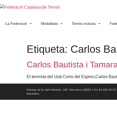
La Federació
Modalitats
Tennis inclusiu
Fede
Etiqueta:
Carlos Ba
Carlos Bautista i Tamar
El tennista del club Cerro del Espino,Carlos Baut
Passeig de la Vall d'Hebrón, 196. Barcelona 08035 | Tel. 93 428 53 53 | f
Seekstars