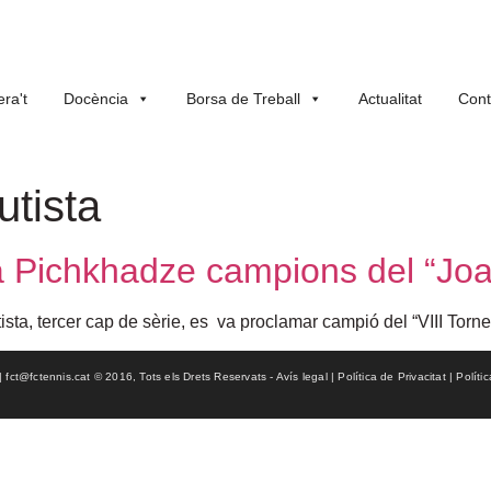
ra't
Docència
Borsa de Treball
Actualitat
Cont
utista
a Pichkhadze campions del “Joa
ista, tercer cap de sèrie, es va proclamar campió del “VIII Tor
ct@fctennis.cat © 2016, Tots els Drets Reservats - Avís legal | Política de Privacitat | Políti