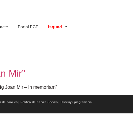
acte
Portal FCT
Isquad
n Mir”
neig Joan Mir – In memoriam”
ca de cookies | Política de Xarxes Socials | Disseny i programació: