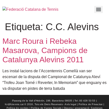
Etiqueta:
C.C. Alevins
Marc Roura i Rebeka
Masarova, Campions de
Catalunya Alevins 2011
Les instal·lacions de l’Accentennis Cornellà van ser
escenari de la disputa del Campionat de Catalunya Aleví
“Trofeu Joan Torné i Reverter, In Memoriam” que enguany es
va disputar en pistes de terra batuda
Passeig de la Vall d'Hebrón, 196. Barcelona 08035 | Tel. 93 428 53 53 |
fct@fctennis.cat © 2016, Tots els Drets Reservats - Avís legal | Política de Privacitat |
Política de cookies | Política de Xarxes Socials | Disseny i programació: Seekstars