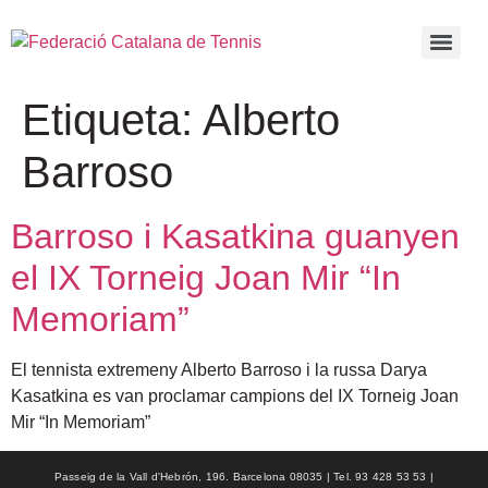
Etiqueta:
Alberto
Barroso
Barroso i Kasatkina guanyen
el IX Torneig Joan Mir “In
Memoriam”
El tennista extremeny Alberto Barroso i la russa Darya
Kasatkina es van proclamar campions del IX Torneig Joan
Mir “In Memoriam”
Passeig de la Vall d'Hebrón, 196. Barcelona 08035 | Tel. 93 428 53 53 |