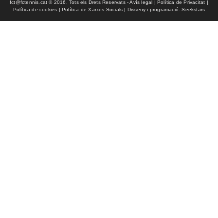
fct@fctennis.cat © 2016, Tots els Drets Reservats - Avís legal | Política de Privacitat |
Política de cookies | Política de Xarxes Socials | Disseny i programació: Seekstars