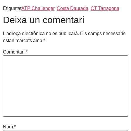
Etiquetat
ATP Challenger
,
Costa Daurada
,
CT Tarragona
Deixa un comentari
L'adreça electrònica no es publicarà.
Els camps necessaris
estan marcats amb
*
Comentari
*
Nom
*