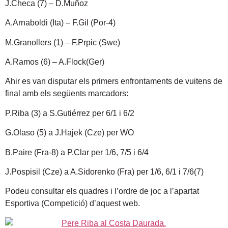
J.Checa (7) – D.Muñoz
A.Arnaboldi (Ita) – F.Gil (Por-4)
M.Granollers (1) – F.Prpic (Swe)
A.Ramos (6) – A.Flock(Ger)
Ahir es van disputar els primers enfrontaments de vuitens de
final amb els següents marcadors:
P.Riba (3) a S.Gutiérrez per 6/1 i 6/2
G.Olaso (5) a J.Hajek (Cze) per WO
B.Paire (Fra-8) a P.Clar per 1/6, 7/5 i 6/4
J.Pospisil (Cze) a A.Sidorenko (Fra) per 1/6, 6/1 i 7/6(7)
Podeu consultar els quadres i l’ordre de joc a l’apartat
Esportiva (Competició) d’aquest web.