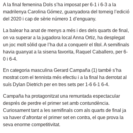
A la final femenina Dols s’ha imposat per 6-1 i 6-3 a la
madrilenya Carolina Gómez, guanyadora del torneig l’edició
del 2020 i cap de sèrie número 1 d’enguany.
La balear ha anat de menys a més i des dels quarts de final,
on va superar a la jugadora local Anna Ortiz, ha desplegat
un joc molt sòlid que l’ha dut a conquerir el títol. A semifinals
havia guanyat a la sisena favorita, Raquel Caballero, per 6-
0 i 6-4.
En categoria masculina Gerard Campaña (1) també s’ha
mostrat com el tennista més efectiu i a la final ha derrotat al
suís Dylan Dietrich per en tres sets per 1-6 6-1 6-4.
Campaña ha protagonitzat una remuntada espectacular
després de perdre el primer set amb contundència.
Curiosament tant a les semifinals com als quarts de final ja
va haver d’afrontar el primer set en contra, el que prova la
seva enorme competitivitat.