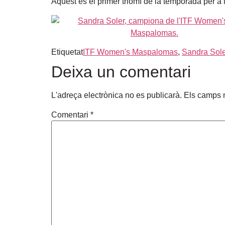
Aquest es el primer triomf de la temporada per a 
Etiquetat
ITF Women's Maspalomas
,
Sandra Sol
Deixa un comentari
L'adreça electrònica no es publicarà.
Els camps 
Comentari
*