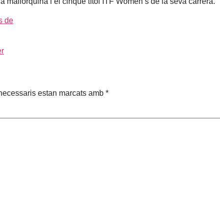
la mallorquina i el cinquè títol ITF Women’s de la seva carrera.
er
necessaris estan marcats amb
*