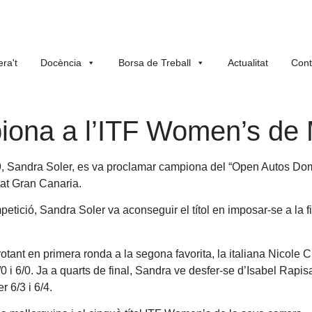
ra't
Docència
Borsa de Treball
Actualitat
Cont
piona a l’ITF Women’s d
9, Sandra Soler, es va proclamar campiona del “Open Autos 
tat Gran Canaria.
mpetició, Sandra Soler va aconseguir el títol en imposar-se a la 
rotant en primera ronda a la segona favorita, la italiana Nicole C
0 i 6/0. Ja a quarts de final, Sandra ve desfer-se d’Isabel Rapisa
 6/3 i 6/4.