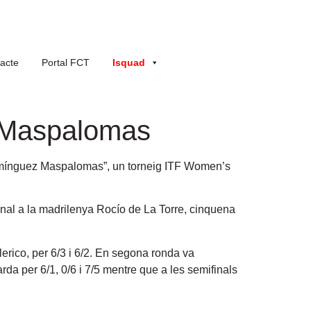
acte
Portal FCT
Isquad
e Maspalomas
Domínguez Maspalomas”
, un torneig ITF Women’s
final a la madrilenya Rocío de La Torre, cinquena
lerico, per 6/3 i 6/2. En segona ronda va
rda per 6/1, 0/6 i 7/5 mentre que a les semifinals