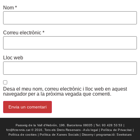
Nom
*
Correu electrònic
*
Lloc web
Desa el meu nom, correu electrònic i lloc web en aquest
navegador per a la pròxima vegada que comenti.
Passeig de la Vall d'Hebrón, 196. Barcelona 08035 | Tel. 93 428 53 53 |
fct@fctennis.cat © 2016, Tots els Drets Reservats - Avís legal | Política de Privacitat |
Política de cookies | Política de Xarxes Socials | Disseny i programació: Seekstars