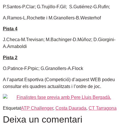
P.Santos-P.Clar; G.Trujillo-F.Gil; S.Gutiérrez-G.Rufin;
A.Ramos-L.Rochette i M.Granollers-B.Westerhof
Pista 4
J.Checa-M.Trevisan; M.Bachinger-D.Múñoz; D.Giorgini-
A.Arnaboldi
Pista 2
O.Patince-F.Prpic; G.Granollers-A.Flock
A l’apartat Esportiva (Competició) d’aquest WEB podeu
consultar els quadres actualitzats i l’ordre de joc.
Etiquetat
ATP Challenger
,
Costa Daurada
,
CT Tarragona
Deixa un comentari