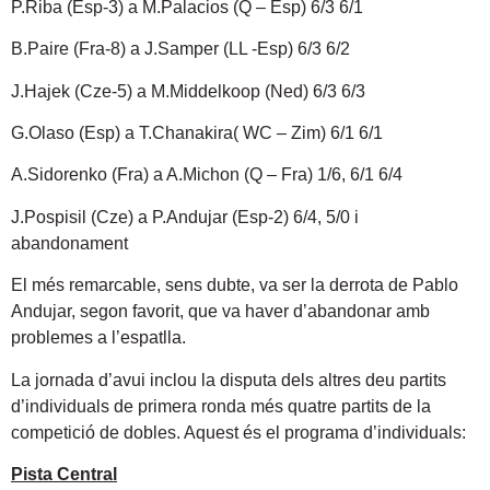
P.Riba (Esp-3) a M.Palacios (Q – Esp) 6/3 6/1
B.Paire (Fra-8) a J.Samper (LL -Esp) 6/3 6/2
J.Hajek (Cze-5) a M.Middelkoop (Ned) 6/3 6/3
G.Olaso (Esp) a T.Chanakira( WC – Zim) 6/1 6/1
A.Sidorenko (Fra) a A.Michon (Q – Fra) 1/6, 6/1 6/4
J.Pospisil (Cze) a P.Andujar (Esp-2) 6/4, 5/0 i
abandonament
El més remarcable, sens dubte, va ser la derrota de Pablo
Andujar, segon favorit, que va haver d’abandonar amb
problemes a l’espatlla.
La jornada d’avui inclou la disputa dels altres deu partits
d’individuals de primera ronda més quatre partits de la
competició de dobles. Aquest és el programa d’individuals:
Pista Central