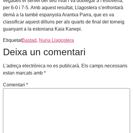
vegades el servei del seu rival i va doblegar a l’eslovena,
per 6-0 i 7-5. Amb aquest resultat, Llagostera s’enfrontarà
demà a la també espanyola Arantxa Parra, que es va
classificar aquest dilluns per als quarts de final del torneig
guanyant a la estoniana Kaia Kanepi.
Etiquetat
Bastad
,
Nuria Llagostera
Deixa un comentari
L'adreça electrònica no es publicarà.
Els camps necessaris
estan marcats amb
*
Comentari
*