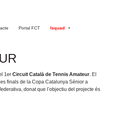
acte
Portal FCT
Isquad
EUR
el 1er
Circuit Català de Tennis Amateur
. El
les finals de la Copa Catalunya Sènior a
ederativa, donat que l’objectiu del projecte és