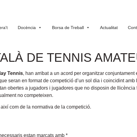
ra't
Docència
Borsa de Treball
Actualitat
Cont
TALÀ DE TENNIS AMAT
lay Tennis
, han arribat a un acord per organitzar conjuntament 
ue seran en format de competició d’un sol dia i coincidint amb 
tan obertes a jugadors i jugadores que no disposin de llicència f
itualment no competeixen.
 així com de la normativa de la competició.
necessaris estan marcats amb
*