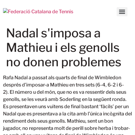
Nadal s'imposa a
Mathieu i els genolls
no donen problemes
Rafa Nadal a passat als quarts de final de Wimbledon
després d’imposar-a Mathieu en tres sets (6-4, 6-2 i 6-
2). El número u del món, que no es va ressentir dels seus
genolls, se les veurà amb Soderling en la següent ronda.
Es presentaven uns vuitens de final bastant ‘fàcils’ per un
Nadal que es presentava a la cita amb l’única incògnita del
rendiment dels seus genolls. Mathieu, sent un bon
jugador, no representa molt de perill sobre herba i trobar-