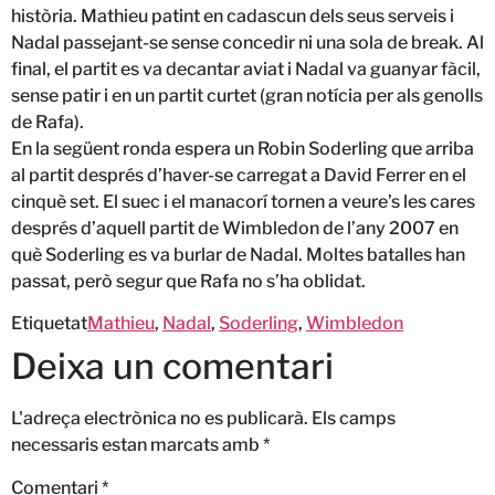
història. Mathieu patint en cadascun dels seus serveis i
Nadal passejant-se sense concedir ni una sola de break. Al
final, el partit es va decantar aviat i Nadal va guanyar fàcil,
sense patir i en un partit curtet (gran notícia per als genolls
de Rafa).
En la següent ronda espera un Robin Soderling que arriba
al partit després d’haver-se carregat a David Ferrer en el
cinquè set. El suec i el manacorí tornen a veure’s les cares
després d’aquell partit de Wimbledon de l’any 2007 en
què Soderling es va burlar de Nadal. Moltes batalles han
passat, però segur que Rafa no s’ha oblidat.
Etiquetat
Mathieu
,
Nadal
,
Soderling
,
Wimbledon
Deixa un comentari
L'adreça electrònica no es publicarà.
Els camps
necessaris estan marcats amb
*
Comentari
*