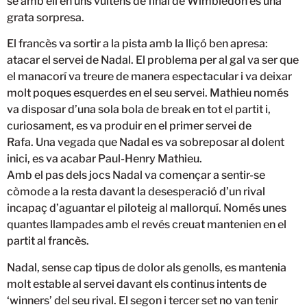
se amb ell en uns vuitens de final de Wimbledon és una
grata sorpresa.
El francès va sortir a la pista amb la lliçó ben apresa:
atacar el servei de Nadal. El problema per al gal va ser que
el manacorí va treure de manera espectacular i va deixar
molt poques esquerdes en el seu servei. Mathieu només
va disposar d’una sola bola de break en tot el partit i,
curiosament, es va produir en el primer servei de
Rafa. Una vegada que Nadal es va sobreposar al dolent
inici, es va acabar Paul-Henry Mathieu.
Amb el pas dels jocs Nadal va començar a sentir-se
còmode a la resta davant la desesperació d’un rival
incapaç d’aguantar el piloteig al mallorquí. Només unes
quantes llampades amb el revés creuat mantenien en el
partit al francès.
Nadal, sense cap tipus de dolor als genolls, es mantenia
molt estable al servei davant els continus intents de
‘winners’ del seu rival. El segon i tercer set no van tenir