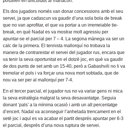
posaven en dificultats al manacorí.
Els dos jugadors només van donar concessions amb el seu
servei, ja que cadascun va gaudir d’una sola bola de break
que no van aprofitar, el que va portar a un irremeiable tie-
break, en què Nadal es va mostrar molt agressiu per
apuntar-se el parcial per 7 – 4. La segona mànega va ser un
calc de la primera. El tennista mallorquí no trobava la
manera de contrarestar el servei del jugador rus, encara que
va tenir la seva oportunitat en el dotzè joc, en què va gaudir
de dos punts de set amb un 15-40, però a Gabashvili no li va
tremolar el pols i va forçar una nova mort sobtada, que de
nou va ser per al mallorquí per 7-4.
En el tercer parcial, el jugador rus no va variar gens ni mica
la seva estratègia malgrat la seva desavantatge. Seguia
donant ‘pals’ a la mínima ocasió i amb un alt percentatge
d’encert. Nadal va aconseguir l’anhelada trencament en el
setè joc i aquí es va acabar el partit després apuntar per 6-3
el parcial, després d’una nova ruptura de servei.