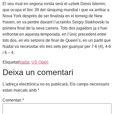
El seu rival en segona ronda serà el uzbek Denis Istomin,
que ocupa el lloc 39 del rànquing mundial i que va arribar a
Nova York després de ser finalista en el torneig de New
Haven, on va perdre davant l’ucraïnès Sergiy Stakhovski la
primera final de la seva carrera. Tots dos jugadors ja s’han
enfrontat en aquesta temporada, en l’únic precedent entre
tots dos, en els setzens de final de Queen’s, en un partit que
Nadal va necessitar els tres sets per guanyar per 7-6 (4), 4-6
i 6 – 4.
Etiquetat
Nadal
,
US Open
Deixa un comentari
L'adreça electrònica no es publicarà.
Els camps necessaris
estan marcats amb
*
Comentari
*