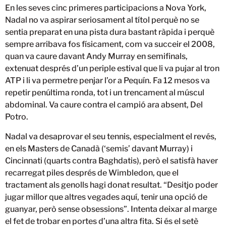
En les seves cinc primeres participacions a Nova York,
Nadal no va aspirar seriosament al títol perquè no se
sentia preparat en una pista dura bastant ràpida i perquè
sempre arribava fos físicament, com va succeir el 2008,
quan va caure davant Andy Murray en semifinals,
extenuat després d’un periple estival que li va pujar al tron
ATP i li va permetre penjar l’or a Pequín. Fa 12 mesos va
repetir penúltima ronda, tot i un trencament al múscul
abdominal. Va caure contra el campió ara absent, Del
Potro.
Nadal va desaprovar el seu tennis, especialment el revés,
en els Masters de Canadà (‘semis’ davant Murray) i
Cincinnati (quarts contra Baghdatis), però el satisfà haver
recarregat piles després de Wimbledon, que el
tractament als genolls hagi donat resultat. “Desitjo poder
jugar millor que altres vegades aquí, tenir una opció de
guanyar, però sense obsessions”. Intenta deixar al marge
el fet de trobar en portes d’una altra fita. Si és el setè