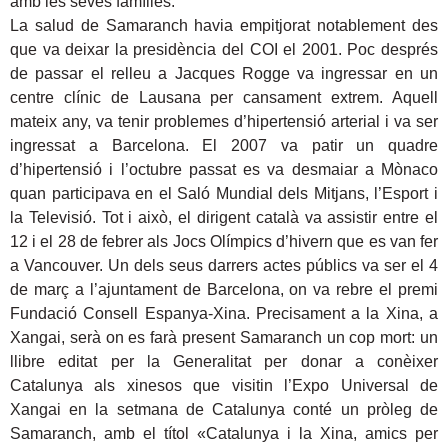
amb les seves famílies.
La salud de Samaranch havia empitjorat notablement des
que va deixar la presidència del COI el 2001. Poc després
de passar el relleu a Jacques Rogge va ingressar en un
centre clínic de Lausana per cansament extrem. Aquell
mateix any, va tenir problemes d’hipertensió arterial i va ser
ingressat a Barcelona. El 2007 va patir un quadre
d’hipertensió i l’octubre passat es va desmaiar a Mònaco
quan participava en el Saló Mundial dels Mitjans, l’Esport i
la Televisió. Tot i això, el dirigent català va assistir entre el
12 i el 28 de febrer als Jocs Olímpics d’hivern que es van fer
a Vancouver. Un dels seus darrers actes públics va ser el 4
de març a l’ajuntament de Barcelona, on va rebre el premi
Fundació Consell Espanya-Xina. Precisament a la Xina, a
Xangai, serà on es farà present Samaranch un cop mort: un
llibre editat per la Generalitat per donar a conèixer
Catalunya als xinesos que visitin l’Expo Universal de
Xangai en la setmana de Catalunya conté un pròleg de
Samaranch, amb el títol «Catalunya i la Xina, amics per