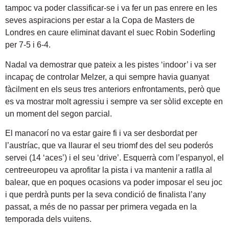
tampoc va poder classificar-se i va fer un pas enrere en les
seves aspiracions per estar a la Copa de Masters de
Londres en caure eliminat davant el suec Robin Soderling
per 7-5 i 6-4.
Nadal va demostrar que pateix a les pistes ‘indoor’ i va ser
incapaç de controlar Melzer, a qui sempre havia guanyat
fàcilment en els seus tres anteriors enfrontaments, però que
es va mostrar molt agressiu i sempre va ser sòlid excepte en
un moment del segon parcial.
El manacorí no va estar gaire fi i va ser desbordat per
l’austríac, que va llaurar el seu triomf des del seu poderós
servei (14 ‘aces’) i el seu ‘drive’. Esquerrà com l’espanyol, el
centreeuropeu va aprofitar la pista i va mantenir a ratlla al
balear, que en poques ocasions va poder imposar el seu joc
i que perdrà punts per la seva condició de finalista l’any
passat, a més de no passar per primera vegada en la
temporada dels vuitens.