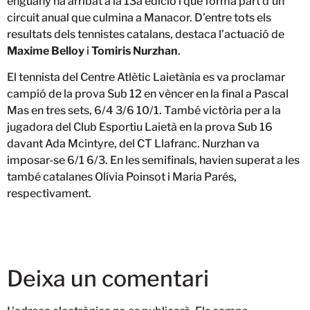
enguany ha arribat a la 13a edició i que forma part d’un
circuit anual que culmina a Manacor. D’entre tots els
resultats dels tennistes catalans, destaca l’actuació de
Maxime Belloy
i
Tomiris Nurzhan
.
El tennista del Centre Atlètic Laietània es va proclamar
campió de la prova Sub 12 en vèncer en la final a Pascal
Mas en tres sets, 6/4 3/6 10/1. També victòria per a la
jugadora del Club Esportiu Laietà en la prova Sub 16
davant Ada Mcintyre, del CT Llafranc. Nurzhan va
imposar-se 6/1 6/3. En les semifinals, havien superat a les
també catalanes Olívia Poinsot i Maria Parés,
respectivament.
Deixa un comentari