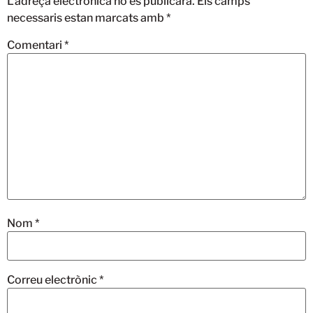
L'adreça electrònica no es publicarà.
Els camps
necessaris estan marcats amb
*
Comentari
*
Nom
*
Correu electrònic
*