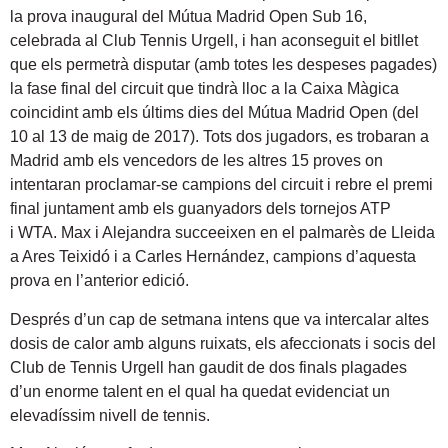
la prova inaugural del Mútua Madrid Open Sub 16,
celebrada al Club Tennis Urgell, i han aconseguit el bitllet
que els permetrà disputar (amb totes les despeses pagades)
la fase final del circuit que tindrà lloc a la Caixa Màgica
coincidint amb els últims dies del Mútua Madrid Open (del
10 al 13 de maig de 2017). Tots dos jugadors, es trobaran a
Madrid amb els vencedors de les altres 15 proves on
intentaran proclamar-se campions del circuit i rebre el premi
final juntament amb els guanyadors dels tornejos ATP
i WTA. Max i Alejandra succeeixen en el palmarès de Lleida
a Ares Teixidó i a Carles Hernández, campions d’aquesta
prova en l’anterior edició.
Després d’un cap de setmana intens que va intercalar altes
dosis de calor amb alguns ruixats, els afeccionats i socis del
Club de Tennis Urgell han gaudit de dos finals plagades
d’un enorme talent en el qual ha quedat evidenciat un
elevadíssim nivell de tennis.