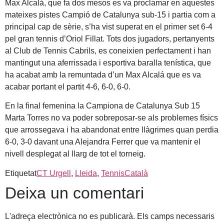
Max Alcalá, que fa dos mesos es va proclamar en aquestes
mateixes pistes Campió de Catalunya sub-15 i partia com a
principal cap de sèrie, s’ha vist superat en el primer set 6-4
pel gran tennis d’Oriol Fillat. Tots dos jugadors, pertanyents
al Club de Tennis Cabrils, es coneixien perfectament i han
mantingut una aferrissada i esportiva baralla tenística, que
ha acabat amb la remuntada d’un Max Alcalá que es va
acabar portant el partit 4-6, 6-0, 6-0.
En la final femenina la Campiona de Catalunya Sub 15
Marta Torres no va poder sobreposar-se als problemes físics
que arrossegava i ha abandonat entre llàgrimes quan perdia
6-0, 3-0 davant una Alejandra Ferrer que va mantenir el
nivell desplegat al llarg de tot el torneig.
Etiquetat
CT Urgell
,
Lleida
,
TennisCatalà
Deixa un comentari
L'adreça electrònica no es publicarà.
Els camps necessaris