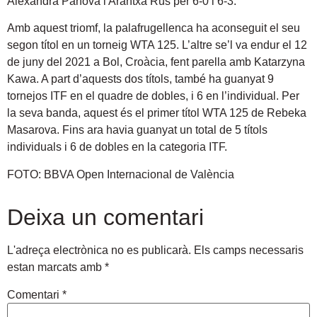
Alexandra Panova i Arantxa Rus per 6-0 i 6-3.
Amb aquest triomf, la palafrugellenca ha aconseguit el seu
segon títol en un torneig WTA 125. L’altre se’l va endur el 12
de juny del 2021 a Bol, Croàcia, fent parella amb Katarzyna
Kawa. A part d’aquests dos títols, també ha guanyat 9
tornejos ITF en el quadre de dobles, i 6 en l’individual. Per
la seva banda, aquest és el primer títol WTA 125 de Rebeka
Masarova. Fins ara havia guanyat un total de 5 títols
individuals i 6 de dobles en la categoria ITF.
FOTO: BBVA Open Internacional de València
Deixa un comentari
L'adreça electrònica no es publicarà.
Els camps necessaris
estan marcats amb
*
Comentari
*