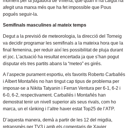
moment per la jugadora de Villena, que quan li ha calgut ha
afegit una marxa més que ha fet impossible que Pous
pogués seguir-la.
Semifinals masculines al mateix temps
Degut a la previsió de meteorologia, la direcció del Torneig
va decidir programar les semifinals a la mateixa hora que la
final femenina, per reduir així les possibilitat de pluja durant
el joc. L’actuació ha resultat encertada ja que s’han pogut
disputar els tres partits abans la “meteo” es girés.
A l’aspecte purament esportiu, els favorits Roberto Carballés
i Albert Montañés no han tingut cap tipus de problema per
imposar-se a Nikita Tatyanin i Ferran Ventura per 6-1, 6-2 i
6-0, 6-2, respectivament. Carballés i Montañés han
demostrat tenir un nivell superior als seus rivals, com ho
marca, un el rànking i l’altre haver estat Top25 de l’ATP.
D’aquesta manera, demà a partir de les 12 del migdia,
retransmès per TV3 i amb els comentaris de Xavier