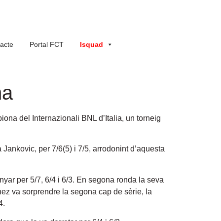
acte
Portal FCT
Isquad
ma
na del Internazionali BNL d’Italia, un torneig
a Jankovic, per 7/6(5) i 7/5, arrodonint d’aquesta
yar per 5/7, 6/4 i 6/3. En segona ronda la seva
ínez va sorprendre la segona cap de sèrie, la
4.