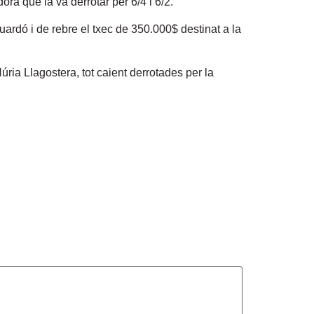
ora que la va derrotar per 6/4 i 6/2.
ardó i de rebre el txec de 350.000$ destinat a la
Núria Llagostera, tot caient derrotades per la