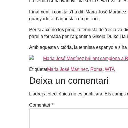
La sèrbia Anna Ivanovic va ser la seva rival a les
Finalment, i com ja s’ha dit, Maria José Martínez
guanyadora d’aquesta competició.
Per si això no fos prou, la tennista de Yecla va di
parella formada per l’argentina Gisela Dulko i la i
Amb aquesta victòria, la tennista espanyola s’ha 
Etiquetat
Maria José Martinez
,
Roma
,
WTA
Deixa un comentari
L'adreça electrònica no es publicarà.
Els camps 
Comentari
*