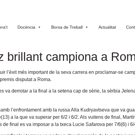
ra't
Docència
Borsa de Treball
Actualitat
Cont
z brillant campiona a Ro
 l’èxit més important de la seva carrera en proclamar-se campio
 premis disputat a Roma.
es va derrotar a la final a la setena cap de sèrie, la sèrbia Jelen
 amb l’enfrontament amb la russa Alla Kudryavtseva que va guan
13) a la que va superar per 6/2 i 6/2. Als vuitens de final, Mart
 de final es va imposar a la txeca Lucie Safarova per 7/6(6) i 6/