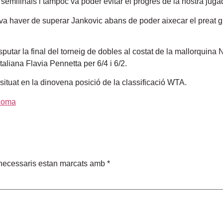
 semifinals i tampoc va poder evitar el progrés de la nostra jugad
 va haver de superar Jankovic abans de poder aixecar el preat gu
sputar la final del torneig de dobles al costat de la mallorquina 
taliana Flavia Pennetta per 6/4 i 6/2.
situat en la dinovena posició de la classificació WTA.
necessaris estan marcats amb
*