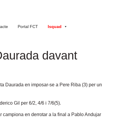
acte
Portal FCT
Isquad
 Daurada davant
Costa Daurada en imposar-se a Pere Riba
(3) per un
erico Gil per 6/2, 4/6 i 7/6(5).
r campiona en derrotar a la final a Pablo Andujar