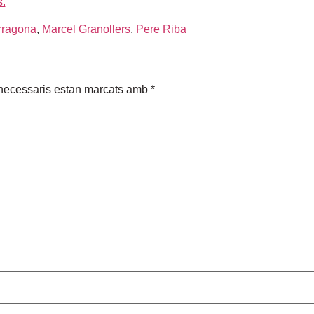
rragona
,
Marcel Granollers
,
Pere Riba
necessaris estan marcats amb
*