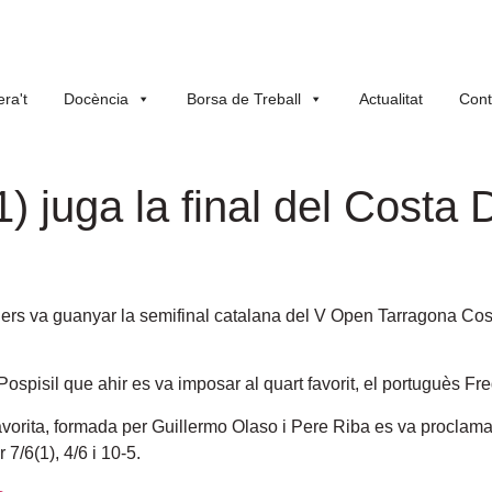
ra't
Docència
Borsa de Treball
Actualitat
Cont
1) juga la final del Costa
ollers va guanyar la semifinal catalana del V Open Tarragona 
 Pospisil que ahir es va imposar al quart favorit, el portuguès Fred
favorita, formada per Guillermo Olaso i Pere Riba es va proclama
7/6(1), 4/6 i 10-5.