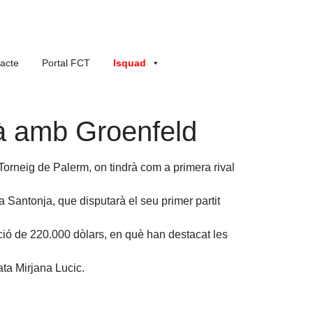
acte
Portal FCT
Isquad
rà amb Groenfeld
Torneig de Palerm, on tindrà com a primera rival
 Santonja, que disputarà el seu primer partit
ció de 220.000 dòlars, en què han destacat les
ata Mirjana Lucic.