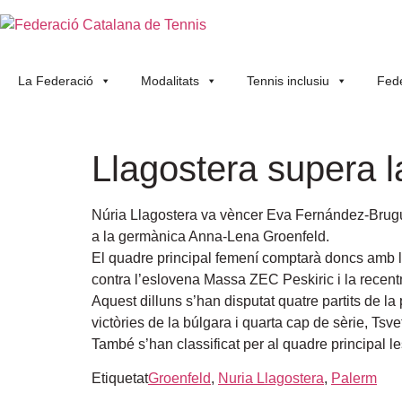
La Federació
Modalitats
Tennis inclusiu
Fede
Llagostera supera l
Núria Llagostera va vèncer Eva Fernández-Brugues
a la germànica Anna-Lena Groenfeld.
El quadre principal femení comptarà doncs amb la
contra l’eslovena Massa ZEC Peskiric i la recent
Aquest dilluns s’han disputat quatre partits de 
victòries de la búlgara i quarta cap de sèrie, Tsv
També s’han classificat per al quadre principal l
Etiquetat
Groenfeld
,
Nuria Llagostera
,
Palerm