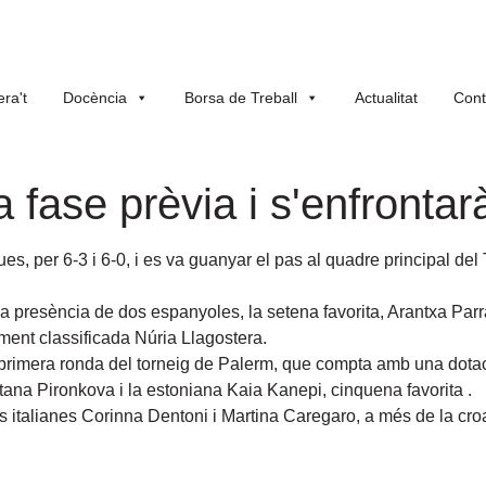
ra't
Docència
Borsa de Treball
Actualitat
Cont
a fase prèvia i s'enfronta
, per 6-3 i 6-0, i es va guanyar el pas al quadre principal del 
 presència de dos espanyoles, la setena favorita, Arantxa Parra
ment classificada Núria Llagostera.
la primera ronda del torneig de Palerm, que compta amb una dota
etana Pironkova i la estoniana Kaia Kanepi, cinquena favorita .
es italianes Corinna Dentoni i Martina Caregaro, a més de la cro