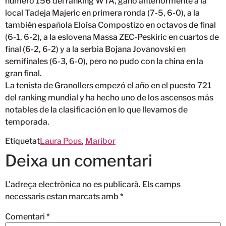
número 156 del ranking WTA, ganó anteriormente a la
local Tadeja Majeric en primera ronda (7-5, 6-0), a la
también española Eloísa Compostizo en octavos de final
(6-1, 6-2), a la eslovena Massa ZEC-Peskiric en cuartos de
final (6-2, 6-2) y a la serbia Bojana Jovanovski en
semifinales (6-3, 6-0), pero no pudo con la china en la
gran final.
La tenista de Granollers empezó el año en el puesto 721
del ranking mundial y ha hecho uno de los ascensos más
notables de la clasificación en lo que llevamos de
temporada.
Etiquetat
Laura Pous
,
Maribor
Deixa un comentari
L'adreça electrònica no es publicarà.
Els camps
necessaris estan marcats amb
*
Comentari
*