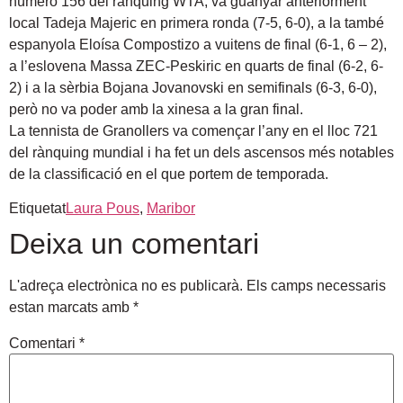
número 156 del rànquing WTA, va guanyar anteriorment
local Tadeja Majeric en primera ronda (7-5, 6-0), a la també
espanyola Eloísa Compostizo a vuitens de final (6-1, 6 – 2),
a l’eslovena Massa ZEC-Peskiric en quarts de final (6-2, 6-
2) i a la sèrbia Bojana Jovanovski en semifinals (6-3, 6-0),
però no va poder amb la xinesa a la gran final.
La tennista de Granollers va començar l’any en el lloc 721
del rànquing mundial i ha fet un dels ascensos més notables
de la classificació en el que portem de temporada.
Etiquetat
Laura Pous
,
Maribor
Deixa un comentari
L'adreça electrònica no es publicarà.
Els camps necessaris
estan marcats amb
*
Comentari
*