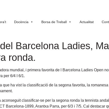
ra't
Docència
Borsa de Treball
Actualitat
Cont
del Barcelona Ladies, Mar
ra ronda.
gadora mundial, i primera favorita de l Barcelona Ladies Open n
 per 6/4 I 6/1.
da que ha vist la classificació de la segona favorita, la romane
nament.
 aconseguit classificar-se per la segona ronda la tennista anda
RCT Barcelona-1899, Arantxa Parra, per 6/3 i 7/5. Cal destacar q